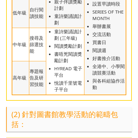
親子伴讀獎勵
設置早讀時段
計劃
自行閱
SERIES OF THE
低年級
讀技能
童詩樂誦讀計
MONTH
劃
舉辦書展
童詩樂誦讀計
交流活動
搜尋及
劃 (三年級)
買書日
中年級
篩選技
閱讀獎勵計劃
閱讀週
能
書唔兇閱讀獎
好書推介活動
勵計劃
全港中、小學閱
HYREAD 電子
專題報
讀競賽活動
平台
高年級
告及研
與各科組協作活
悅讀千里號電
習技能
動
子平台
(2) 針對圖書館教學活動的範疇包
括：