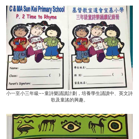
小一至小三年級~~童詩樂誦讀計劃，培養學生誦讀中、英文詩
歌及童謠的興趣。