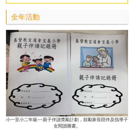
全年活動
小一至小二年級~~親子伴讀獎勵計劃，鼓勵家長陪伴及指導子
女閱讀圖書。