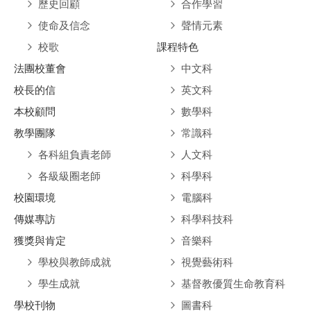
歷史回顧
合作學習
使命及信念
聲情元素
校歌
課程特色
法團校董會
中文科
校長的信
英文科
本校顧問
數學科
教學團隊
常識科
各科組負責老師
人文科
各級級圈老師
科學科
校園環境
電腦科
傳媒專訪
科學科技科
獲獎與肯定
音樂科
學校與教師成就
視覺藝術科
學生成就
基督教優質生命教育科
學校刊物
圖書科