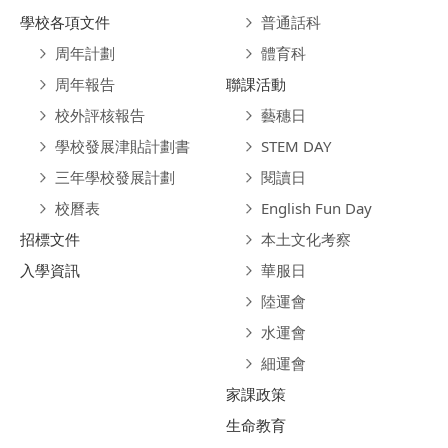
學校各項文件
普通話科
周年計劃
體育科
周年報告
聯課活動
校外評核報告
藝穗日
學校發展津貼計劃書
STEM DAY
三年學校發展計劃
閱讀日
校曆表
English Fun Day
招標文件
本土文化考察
入學資訊
華服日
陸運會
水運會
細運會
家課政策
生命教育