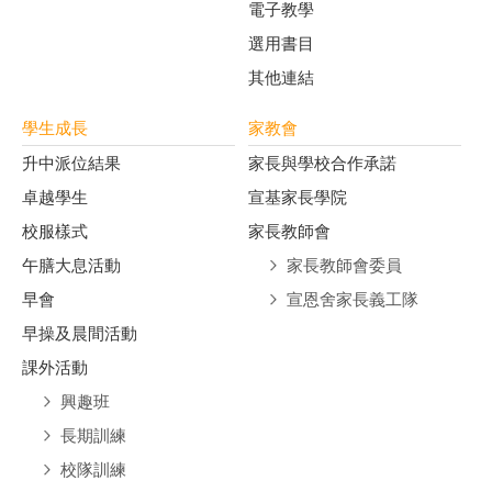
電子教學
選用書目
其他連結
學生成長
家教會
升中派位結果
家長與學校合作承諾
卓越學生
宣基家長學院
校服樣式
家長教師會
午膳大息活動
家長教師會委員
早會
宣恩舍家長義工隊
早操及晨間活動
課外活動
興趣班
長期訓練
校隊訓練