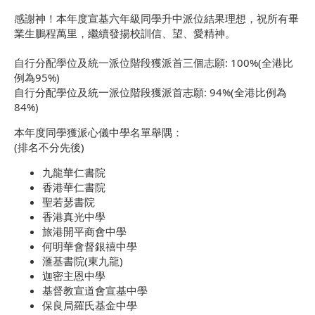
感謝神！本年度宣基六年級同學升中派位結果理想，祝所有畢
業生鵬程萬里，繼續發揚校訓信、望、愛精神。
自行分配學位及統一派位階段獲派首三個志願: 100%(全港比
例為95%)
自行分配學位及統一派位階段獲派首志願: 94%(全港比例為
84%)
本年度同學獲派心儀中學名單舉隅：
(排名不分先後)
九龍華仁書院
香港華仁書院
聖若瑟書院
香港真光中學
旅港開平商會中學
何明華會督銀禧中學
滙基書院(東九龍)
迦密主恩中學
基督教宣道會宣基中學
保良局羅氏基金中學