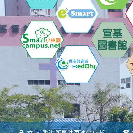
校址:
香港新界將軍澳尚德邨