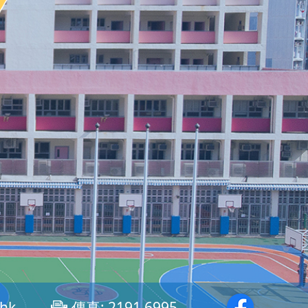
.hk
傳真:
2191 6995