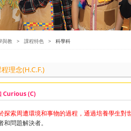
學與教
>
課程特色
>
科學科
理念(H.C.F.)
urious (C)
於探索周遭環境和事物的過程，通過培養學生對
者和問題解決者。