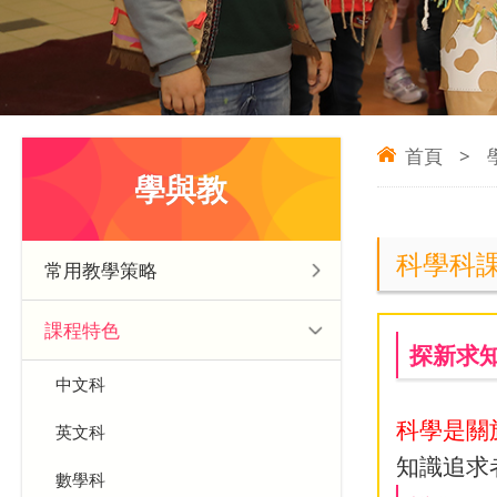
首頁
>
學與教
科學科課程
常用教學策略
課程特色
探新求知 C
中文科
科學是關
英文科
知識追求
數學科