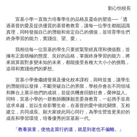
劉心怡校長
宣基小學一直致力培養學生的品格及靈命的塑造──「透
過基督的愛及提供優質的基督教教育，讓每一位學生都能認識
真理，同時發掘自己的潛能和肯定自己的價值，並培育學生們
終身學習的能力，實踐信、望、愛」。
我相信每一位宣基的學生只要抓緊聖經真理和價值觀，並
擁有正面積極的態度、良好的品格，掌握終身學習的能力，將
來就算面對多變未知的未來，都能接受各種大大小小的挑戰，
追尋和實踐他們的夢想。
宣基小學會繼續發展及優化校本課程，與時並進，讓學生
的潛能得以發揮，不斷突破自己的界限，學校亦會在不同領域
和舞台上展示他們的成就，並提供機會回饋社會，榮神益人。
同時，宣基小學的一群教師團隊願意委身教育，一起擕手並肩
追求卓越，並以生命影響生命，在基督的愛中彼此關懷、互相
建立，共同成長。願大家彼此同心同行，為學生營造更美好的
成長和學習環境，培養優秀的宣基新一代。
「教養孩童，使他走當行的道，就是到老也不偏離。」