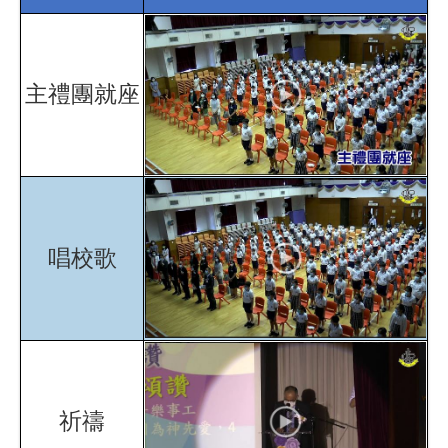
主禮團就座
唱校歌
祈禱