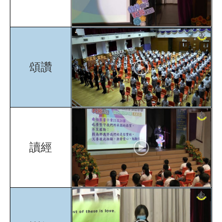
頌讚
讀經