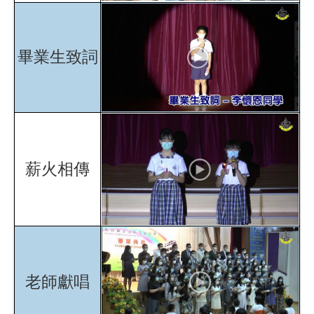
畢業生致詞
薪火相傳
老師獻唱