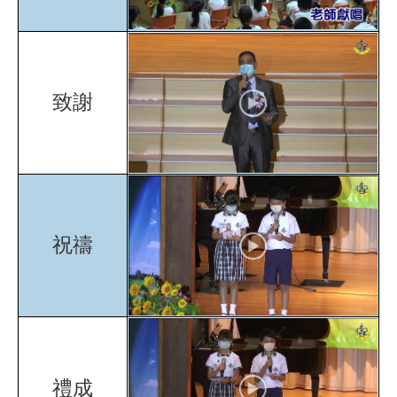
致謝
祝禱
禮成