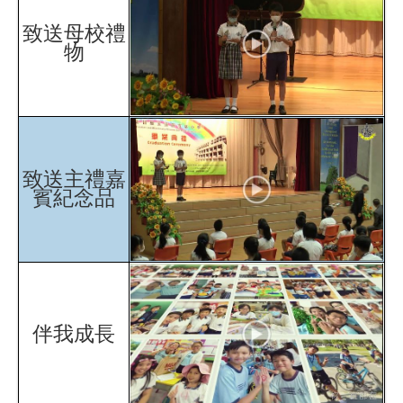
致送母校禮
物
致送主禮嘉
賓紀念品
伴我成長