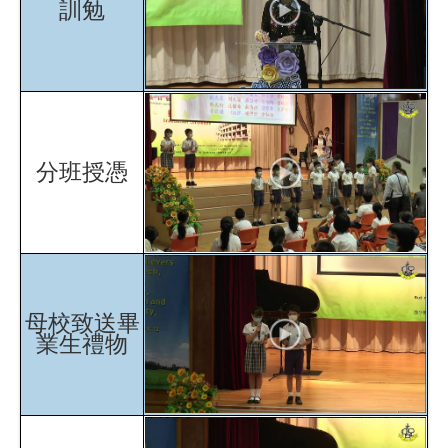
訓勉
分班授憑
母校致送畢
業生禮物