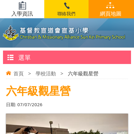
入學資訊
網頁地圖
聯絡我們
選單
首頁
>
學校活動
>
六年級觀星營
六年級觀星營
日期:
07/07/2026