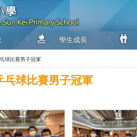
教
學生成長
校際乒乓球比賽男子冠軍
區校際乒乓球比賽男子冠軍