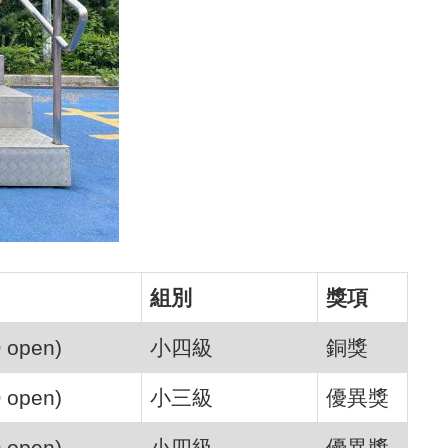
組別
獎項
pen)
小四級
銅獎
pen)
小三級
優異獎
pen)
小四級
優異獎