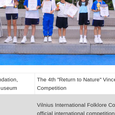
dation,
The 4th "Return to Nature" Vin
 Museum
Competition
Vilnius International Folklore C
official international competitio