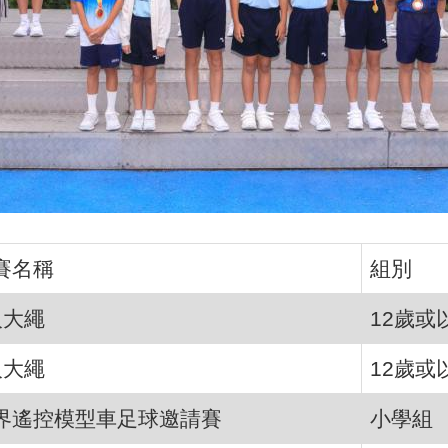
賽名稱
組別
人大繩
12歲或
人大繩
12歲或
界遙控模型車足球邀請賽
小學組