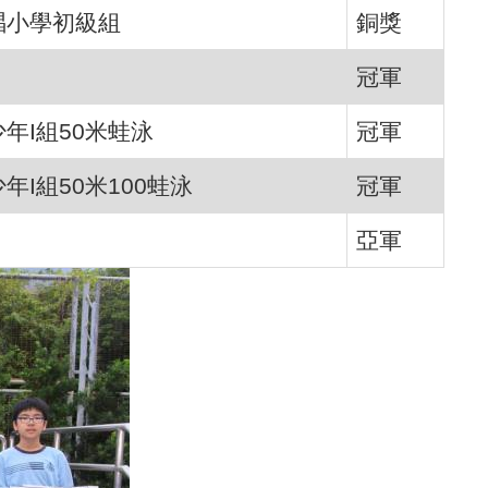
唱小學初級組
銅獎
冠軍
年I組50米蛙泳
冠軍
年I組50米100蛙泳
冠軍
亞軍