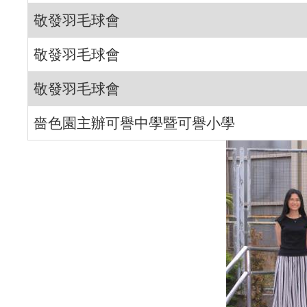
敬發羽毛球會
敬發羽毛球會
敬發羽毛球會
嗇色園主辦可譽中學暨可譽小學