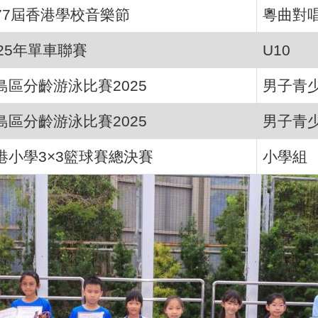
77屆香港學校音樂節
粵曲對
025年單車聯賽
U10
島區分齡游泳比賽2025
男子青少
島區分齡游泳比賽2025
男子青少
港小學3×3籃球賽總決賽
小學組