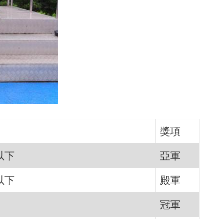
獎項
以下
亞軍
以下
殿軍
冠軍