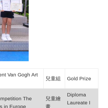
cent Van Gogh Art
兒童組
Gold Prize
Diploma
ompetition The
兒童繪
Laureate I
ns in Europe
畫