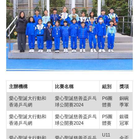
主辦機構
比賽名稱
組別
獎項
愛心聖誕大行動和
愛心聖誕慈善盃乒乓
P6團
銅碗
香港乒乓網
球公開賽2024
體賽
季軍
愛心聖誕大行動和
愛心聖誕慈善盃乒乓
P5團
銀碟
香港乒乓網
球公開賽2024
體賽
冠軍
U11
愛心聖誕大行動和
愛心聖誕慈善盃乒乓
金盃