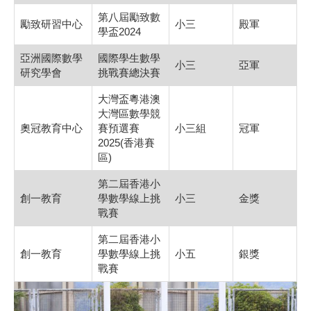
第八屆勵致數
勵致研習中心
小三
殿軍
學盃2024
亞洲國際數學
國際學生數學
小三
亞軍
研究學會
挑戰賽總決賽
大灣盃粵港澳
大灣區數學競
奧冠教育中心
賽預選賽
小三組
冠軍
2025(香港賽
區)
第二屆香港小
創一教育
學數學線上挑
小三
金獎
戰賽
第二屆香港小
創一教育
學數學線上挑
小五
銀獎
戰賽