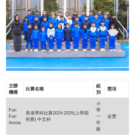
主辦
組
比賽名稱
獎項
機構
別
小
Fun
學
香港學科比賽2024-2025(上學期
Fun
一
金獎
初賽) 中文科
Arena
年
級