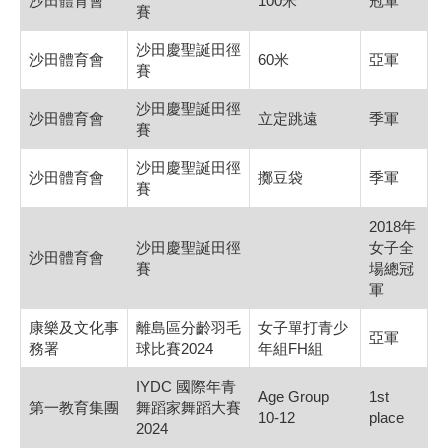
沙田體育會
100米
冠軍
賽
沙田慶聖誕田徑
沙田體育會
60米
亞軍
賽
沙田慶聖誕田徑
沙田體育會
立定跳遠
季軍
賽
沙田慶聖誕田徑
沙田體育會
擲豆袋
季軍
賽
2018年
沙田慶聖誕田徑
女子全
沙田體育會
賽
場總冠
軍
康樂及文化事
離島區分齡羽毛
女子單打青少
亞軍
務署
球比賽2024
年組FH組
IYDC 國際年青
Age Group
1st
第一教育集團
舞蹈家舞蹈大賽
10-12
place
2024