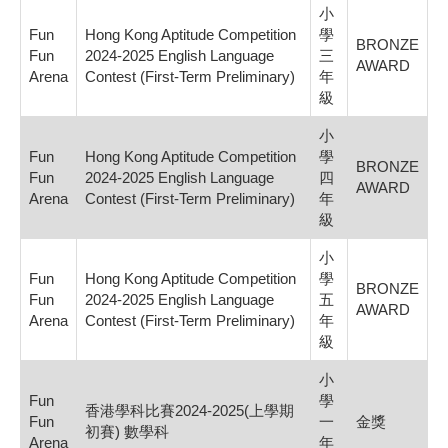
小
Fun
Hong Kong Aptitude Competition
學
BRONZE
Fun
2024-2025 English Language
三
AWARD
Arena
Contest (First-Term Preliminary)
年
級
小
Fun
Hong Kong Aptitude Competition
學
BRONZE
Fun
2024-2025 English Language
四
AWARD
Arena
Contest (First-Term Preliminary)
年
級
小
Fun
Hong Kong Aptitude Competition
學
BRONZE
Fun
2024-2025 English Language
五
AWARD
Arena
Contest (First-Term Preliminary)
年
級
小
Fun
學
香港學科比賽2024-2025(上學期
Fun
一
金獎
初賽) 數學科
Arena
年