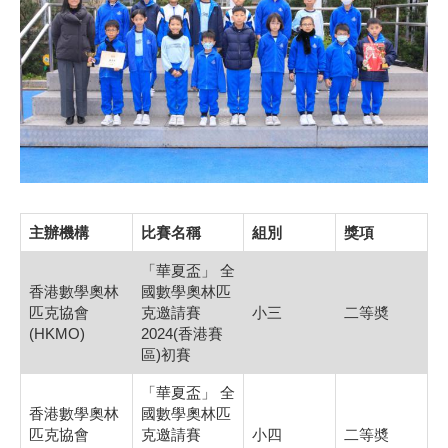
主辦機構
比賽名稱
組別
獎項
「華夏盃」 全
香港數學奧林
國數學奧林匹
匹克協會
克邀請賽
小三
二等奬
(HKMO)
2024(香港賽
區)初賽
「華夏盃」 全
香港數學奧林
國數學奧林匹
匹克協會
克邀請賽
小四
二等奬