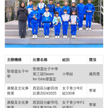
主辦機構
比賽名稱
組別
獎項
聖傑靈女子中學
聖傑靈女子中
第三屆Steam
小學組
優異獎
學
for Girls傑靈盃
康樂及文化事
西貢區分齡田徑
女子青少年E
季軍
務署
比賽2024/2025
組100米
康樂及文化事
西貢區分齡羽毛
女子青少年F1
季軍
務署
球比賽2024-25
組單打