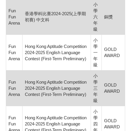
小
Fun
學
香港學科比賽2024-2025(上學期
Fun
六
銅獎
初賽) 中文科
Arena
年
級
小
Fun
Hong Kong Aptitude Competition
學
GOLD
Fun
2024-2025 English Language
一
AWARD
Arena
Contest (First-Term Preliminary)
年
級
小
Fun
Hong Kong Aptitude Competition
學
GOLD
Fun
2024-2025 English Language
三
AWARD
Arena
Contest (First-Term Preliminary)
年
級
小
Fun
Hong Kong Aptitude Competition
學
GOLD
Fun
2024-2025 English Language
四
AWARD
Arena
Contest (First-Term Preliminary)
年