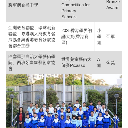
Bronze
將軍澳香島中學
Competition for
Award
Primary
Schools
亞洲教育聯盟、環球創新
2025香港學界朗
小
聯盟、粵港澳大灣教育發
誦大賽(香港賽
學
亞軍
展協會與香港教育發展協
區)
組
會聯合主辦
巴塞羅那自治大學藝術學
世界兒童藝術大
A
院、西班牙皇家藝術家協
金獎
師賽Picasso
組
會