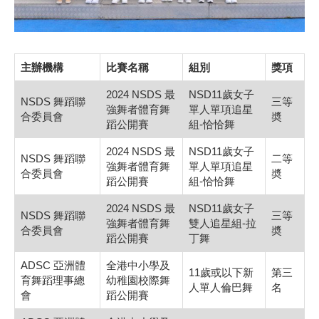
主辦機構
比賽名稱
組別
獎項
2024 NSDS 最
NSD11歲女子
NSDS 舞蹈聯
三等
強舞者體育舞
單人單項追星
合委員會
奬
蹈公開賽
組-恰恰舞
2024 NSDS 最
NSD11歲女子
NSDS 舞蹈聯
二等
強舞者體育舞
單人單項追星
合委員會
奬
蹈公開賽
組-恰恰舞
2024 NSDS 最
NSD11歲女子
NSDS 舞蹈聯
三等
強舞者體育舞
雙人追星組-拉
合委員會
奬
蹈公開賽
丁舞
ADSC 亞洲體
全港中小學及
11歲或以下新
第三
育舞蹈理事總
幼稚園校際舞
人單人倫巴舞
名
會
蹈公開賽