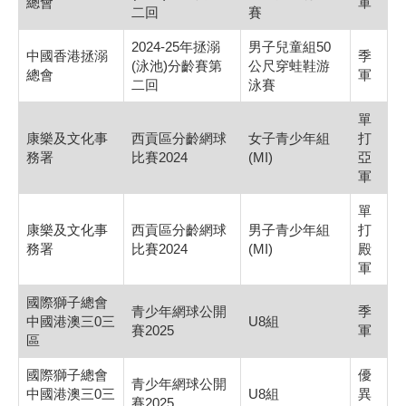
總會
軍
二回
賽
2024-25年拯溺
男子兒童組50
中國香港拯溺
季
(泳池)分齡賽第
公尺穿蛙鞋游
總會
軍
二回
泳賽
單
康樂及文化事
西貢區分齡網球
女子青少年組
打
務署
比賽2024
(MI)
亞
軍
單
康樂及文化事
西貢區分齡網球
男子青少年組
打
務署
比賽2024
(MI)
殿
軍
國際獅子總會
青少年網球公開
季
中國港澳三0三
U8組
賽2025
軍
區
國際獅子總會
優
青少年網球公開
中國港澳三0三
U8組
異
賽2025