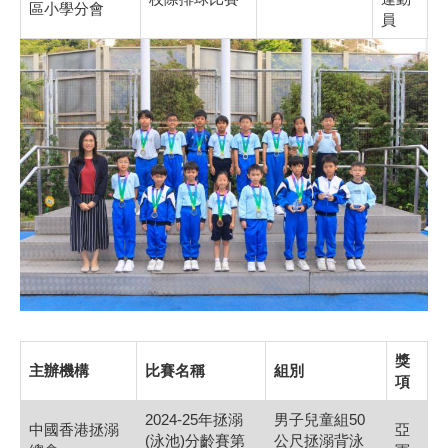
區小學分會
員
獎
主辦機構
比賽名稱
組別
項
2024-25年拯溺
男子兒童組50
中國香港拯溺
亞
(泳池)分齡賽第
公尺拯溺背泳