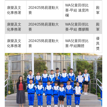
WA兒童田徑比
康樂及文
2024/25簡易運動大
殿
賽-甲組 速度跨
化事務署
賽
軍
欄
康樂及文
2024/25簡易運動大
WA兒童田徑比
殿
化事務署
賽
賽-甲組 擲膠圈
軍
優
康樂及文
2024/25簡易運動大
WA兒童田徑比
異
化事務署
賽
賽-甲組團體
獎