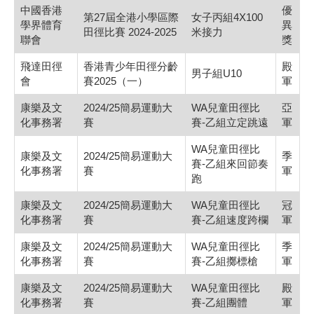
中國香港
優
第27屆全港小學區際
女子丙組4X100
學界體育
異
田徑比賽 2024-2025
米接力
聯會
獎
飛達田徑
香港青少年田徑分齡
殿
男子組U10
會
賽2025（一）
軍
康樂及文
2024/25簡易運動大
WA兒童田徑比
亞
化事務署
賽
賽-乙組立定跳遠
軍
WA兒童田徑比
康樂及文
2024/25簡易運動大
季
賽-乙組來回節奏
化事務署
賽
軍
跑
康樂及文
2024/25簡易運動大
WA兒童田徑比
冠
化事務署
賽
賽-乙組速度跨欄
軍
康樂及文
2024/25簡易運動大
WA兒童田徑比
季
化事務署
賽
賽-乙組擲標槍
軍
康樂及文
2024/25簡易運動大
WA兒童田徑比
殿
化事務署
賽
賽-乙組團體
軍