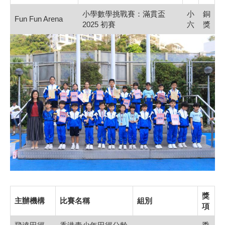
小學數學挑戰賽：滿貫盃
小
銅
Fun Fun Arena
2025 初賽
六
獎
獎
主辦機構
比賽名稱
組別
項