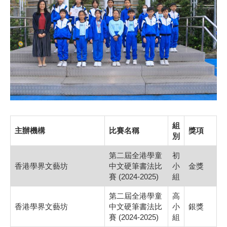
組
主辦機構
比賽名稱
獎項
別
第二屆全港學童
初
香港學界文藝坊
中文硬筆書法比
小
金獎
賽 (2024-2025)
組
第二屆全港學童
高
香港學界文藝坊
中文硬筆書法比
小
銀獎
賽 (2024-2025)
組