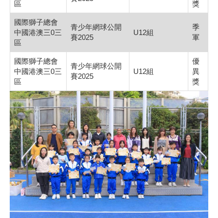
區
獎
國際獅子總會
青少年網球公開
季
中國港澳三0三
U12組
賽2025
軍
區
國際獅子總會
優
青少年網球公開
中國港澳三0三
U12組
異
賽2025
區
獎