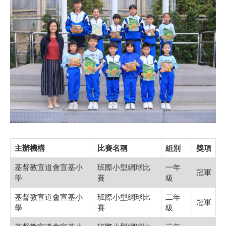
主辦機構
比賽名稱
組別
獎項
基督教宣道會宣基小
班際小型網球比
一年
冠軍
學
賽
級
基督教宣道會宣基小
班際小型網球比
二年
冠軍
學
賽
級