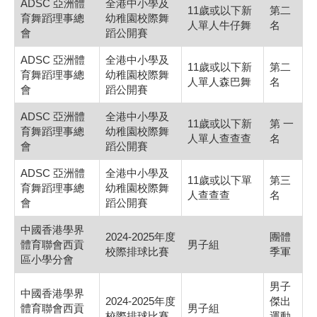
ADSC 亞洲體
全港中小學及
11歲或以下新
第二
育舞蹈理事總
幼稚園校際舞
人單人牛仔舞
名
會
蹈公開賽
ADSC 亞洲體
全港中小學及
11歲或以下新
第二
育舞蹈理事總
幼稚園校際舞
人單人森巴舞
名
會
蹈公開賽
ADSC 亞洲體
全港中小學及
11歲或以下新
第 一
育舞蹈理事總
幼稚園校際舞
人單人查查查
名
會
蹈公開賽
ADSC 亞洲體
全港中小學及
11歲或以下單
第三
育舞蹈理事總
幼稚園校際舞
人查查查
名
會
蹈公開賽
中國香港學界
2024-2025年度
團體
體育聯會西貢
男子組
校際排球比賽
季軍
區小學分會
男子
中國香港學界
2024-2025年度
傑出
體育聯會西貢
男子組
校際排球比賽
運動