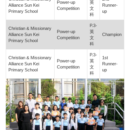
Power-up
英
Alliance Sun Kei
Runner-
Competition
文
Primary School
up
科
P.3-
Christian & Missionary
Power-up
英
Alliance Sun Kei
Champion
Competition
文
Primary School
科
P.3-
Christian & Missionary
1st
Power-up
英
Alliance Sun Kei
Runner-
Competition
文
Primary School
up
科