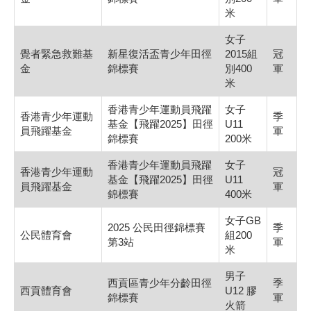
米
女子
覺者緊急救難基
新星復活盃青少年田徑
2015組
冠
金
錦標賽
別400
軍
米
香港青少年運動員飛躍
女子
香港青少年運動
季
基金【飛躍2025】田徑
U11
員飛躍基金
軍
錦標賽
200米
香港青少年運動員飛躍
女子
香港青少年運動
冠
基金【飛躍2025】田徑
U11
員飛躍基金
軍
錦標賽
400米
女子GB
2025 公民田徑錦標賽
季
公民體育會
組200
第3站
軍
米
男子
西貢區青少年分齡田徑
季
西貢體育會
U12 膠
錦標賽
軍
火箭