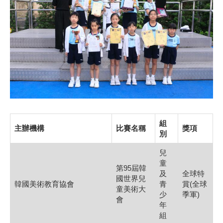
組
主辦機構
比賽名稱
獎項
別
兒
童
第95屆韓
及
全球特
國世界兒
韓國美術教育協會
青
賞(全球
童美術大
少
季軍)
會
年
組