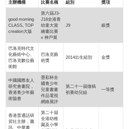
主辦機構
比賽名稱
組別
獎項
第六屆J3-
good morning
J18全港青
CLASS, TOP
幼童大賞
J9
銀獎
creation大版
繪畫比賽
x 神戶展
巴洛克時代文
化藝術中心、
巴洛克藝
2014出生組別
金獎
巴洛克數位藝
術獎
術館
墨彩杯全
中國國際友人
國青少年
研究會畫院，
第二十一屆徵稿
兒童書畫
一等獎
香港青少年藝
初賽幼兒組
作品電視
術協會
網絡展評
第二十屆
香港普通話研
全港幼稚
習社主辦，騰
園及小學
訊、中華書