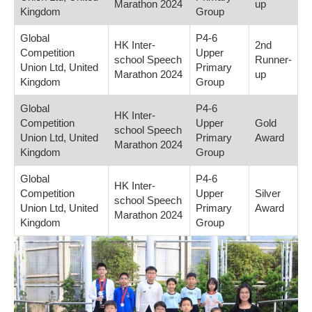
Marathon 2024
up
Kingdom
Group
Global
P4-6
HK Inter-
2nd
Competition
Upper
school Speech
Runner-
Union Ltd, United
Primary
Marathon 2024
up
Kingdom
Group
Global
P4-6
HK Inter-
Competition
Upper
Gold
school Speech
Union Ltd, United
Primary
Award
Marathon 2024
Kingdom
Group
Global
P4-6
HK Inter-
Competition
Upper
Silver
school Speech
Union Ltd, United
Primary
Award
Marathon 2024
Kingdom
Group