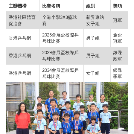
主辦機構
比賽名稱
組別
獎項
香港社區體育
全港小學3X3籃球
新界東站
冠軍
促進會
賽
女子組
2025會展盃校際乒
金盃
香港乒乓網
男子組
乓球比賽
冠軍
2029會展盃校際乒
銀碟
香港乒乓網
男子組
乓球比賽
殿軍
2034會展盃校際乒
銀碟
香港乒乓網
女子組
乓球比賽
季軍