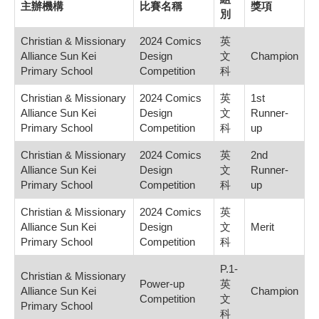
主辦機構
比賽名稱
獎項
別
Christian & Missionary
2024 Comics
英
Alliance Sun Kei
Design
文
Champion
Primary School
Competition
科
Christian & Missionary
2024 Comics
英
1st
Alliance Sun Kei
Design
文
Runner-
Primary School
Competition
科
up
Christian & Missionary
2024 Comics
英
2nd
Alliance Sun Kei
Design
文
Runner-
Primary School
Competition
科
up
Christian & Missionary
2024 Comics
英
Alliance Sun Kei
Design
文
Merit
Primary School
Competition
科
P.1-
Christian & Missionary
Power-up
英
Alliance Sun Kei
Champion
Competition
文
Primary School
科