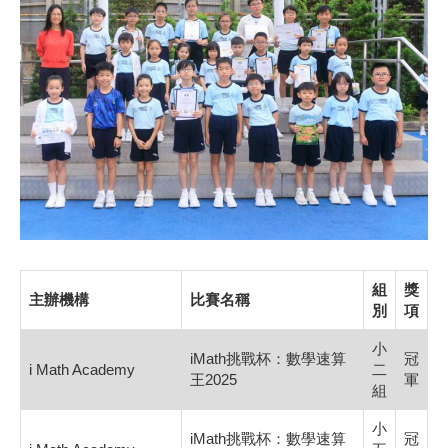
組
獎
主辦機構
比賽名稱
別
項
小
iMath挑戰杯：數學速算
冠
i Math Academy
二
王2025
軍
組
小
iMath挑戰杯：數學速算
冠