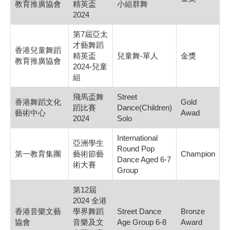
教育推廣協會
精英盃
小組群舞
2024
第7屆亞太
才藝舞蹈
香港兒童舞蹈
精英盃
兒童舞-單人
金獎
教育推廣協會
2024-兒童
組
飛馬盃舞
Street
香港舞蹈文化
Gold
蹈比賽
Dance(Children)
藝術中心
Awad
2024
Solo
International
亞洲學生
Round Pop
第一教育集團
藝術節藝
Champion
Dance Aged 6-7
術大賽
Group
第12屆
2024 全港
香港音樂文藝
學界舞蹈
Street Dance
Bronze
協會
音樂及文
Age Group 6-8
Award