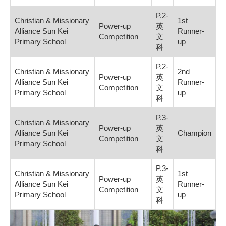
P.2-
Christian & Missionary
1st
Power-up
英
Alliance Sun Kei
Runner-
Competition
文
Primary School
up
科
P.2-
Christian & Missionary
2nd
Power-up
英
Alliance Sun Kei
Runner-
Competition
文
Primary School
up
科
P.3-
Christian & Missionary
Power-up
英
Alliance Sun Kei
Champion
Competition
文
Primary School
科
P.3-
Christian & Missionary
1st
Power-up
英
Alliance Sun Kei
Runner-
Competition
文
Primary School
up
科