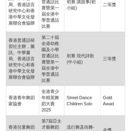
普通話比
初賽 講故事(初
局、香港語言
二等獎
賽暨第一
小組)
研究中心和香
屆全港中
港中華文化發
學普通話
展聯合會協辦
比賽
第二十屆
香港普通話研
全港幼稚
習社主辦，騰
園及小學
訊、中華書
普通話比
初賽 現代詩歌
局、香港語言
三等獎
賽暨第一
(中小組)
研究中心和香
屆全港中
港中華文化發
學普通話
展聯合會協辦
比賽
全港青少
香港青年舞蹈
年精英舞
Street Dance
Gold
家協會
蹈大賽
Children Solo
Awad
2025
第7屆亞太
香港兒童舞蹈
才藝舞蹈
流行舞及街舞-
金獎