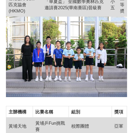
「華夏盃」 全國數學奧林匹克
小
匹克協會
等
邀請賽2025(華南賽區)晉級賽
五
(HKMO)
奬
主辦機構
比賽名稱
組別
獎項
黃埔乒Fun挑戰
黃埔天地
校際團體
亞軍
賽