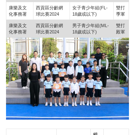
康樂及文
西貢區分齡網
女子青少年組(FL-
雙打
化事務署
球比賽2024
18歲或以下)
季軍
康樂及文
西貢區分齡網
男子青少年組(ML-
雙打
化事務署
球比賽2024
18歲或以下)
殿軍
組