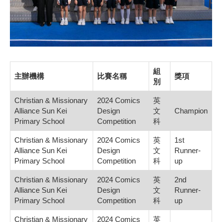
組
主辦機構
比賽名稱
獎項
別
Christian & Missionary
2024 Comics
英
Alliance Sun Kei
Design
文
Champion
Primary School
Competition
科
Christian & Missionary
2024 Comics
英
1st
Alliance Sun Kei
Design
文
Runner-
Primary School
Competition
科
up
Christian & Missionary
2024 Comics
英
2nd
Alliance Sun Kei
Design
文
Runner-
Primary School
Competition
科
up
Christian & Missionary
2024 Comics
英