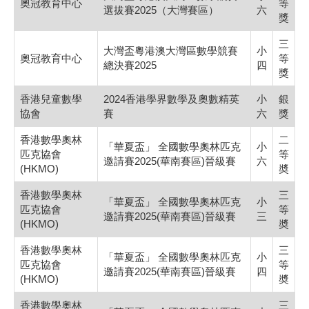
奧冠教育中心
等
選拔賽2025（大灣賽區）
六
獎
三
大灣盃粵港澳大灣區數學競賽
小
奧冠教育中心
等
總決賽2025
四
獎
香港兒童數學
2024香港學界數學及奧數精英
小
銀
協會
賽
六
獎
香港數學奧林
二
「華夏盃」 全國數學奧林匹克
小
匹克協會
等
邀請賽2025(華南賽區)晉級賽
六
(HKMO)
奬
香港數學奧林
三
「華夏盃」 全國數學奧林匹克
小
匹克協會
等
邀請賽2025(華南賽區)晉級賽
三
(HKMO)
奬
香港數學奧林
三
「華夏盃」 全國數學奧林匹克
小
匹克協會
等
邀請賽2025(華南賽區)晉級賽
四
(HKMO)
奬
香港數學奧林
三