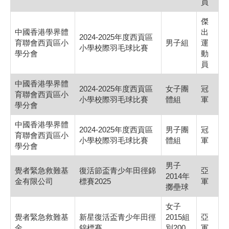
員
傑
中國香港學界體
出
2024-2025年度西貢區
育聯會西貢區小
男子組
運
小學校際羽毛球比賽
學分會
動
員
中國香港學界體
2024-2025年度西貢區
女子團
冠
育聯會西貢區小
小學校際羽毛球比賽
體組
軍
學分會
中國香港學界體
2024-2025年度西貢區
男子團
冠
育聯會西貢區小
小學校際羽毛球比賽
體組
軍
學分會
男子
覺者緊急救難基
復活節盃青少年田徑錦
亞
2014年
金有限公司
標賽2025
軍
擲壘球
女子
覺者緊急救難基
新星復活盃青少年田徑
2015組
亞
金
錦標賽
別200
軍