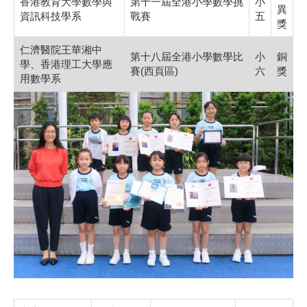
香港教育大學數學與
第十一屆全港小學數學挑
小
異
資訊科技學系
戰賽
五
獎
仁濟醫院王華湘中
第十八屆全港小學數學比
小
銅
學、香港理工大學應
賽(西頁區)
六
獎
用數學系