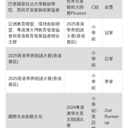
世界兒童
巴塞羅那自治大學藝術學
藝術大師
C組
金獎
院、西班牙皇家藝術家協會
賽Picasso
亞洲教育聯盟、環球創新聯
2025香港
小
盟、粵港澳大灣教育發展協
學界朗誦
學
冠軍
會與香港教育發展協會聯合
大賽(香港
組
主辦
賽區)
小
2025香港學界朗誦大賽(香港
學
亞軍
賽區)
組
小
2025香港學界朗誦大賽(香港
學
季軍
賽區)
組
小
學
2024粵港
組-
2nd
澳學生英
國際生命創藝文化
英
Runner-
文朗誦比
語
up
賽