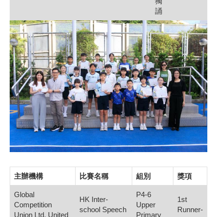
獨
誦
主辦機構
比賽名稱
組別
獎項
Global
P4-6
HK Inter-
1st
Competition
Upper
school Speech
Runner-
Union Ltd, United
Primary