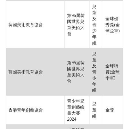
兒
童
第95屆韓
及
全球優
國世界兒
韓國美術教育協會
青
秀獎(全
童美術大
少
球亞軍)
會
年
組
兒
童
第95屆韓
及
全球特
國世界兒
韓國美術教育協會
青
賞(全球
童美術大
少
季軍)
會
年
組
青少年兒
兒
童創藝繪
香港青年創藝協會
童
金獎
畫大賽
組
2024