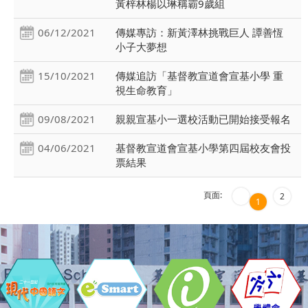
黃梓林楊以琳稱霸9歲組
06/12/2021
傳媒專訪：新黃澤林挑戰巨人 譚善恆
小子大夢想
15/10/2021
傳媒追訪「基督教宣道會宣基小學 重
視生命教育」
09/08/2021
親親宣基小一選校活動已開始接受報名
04/06/2021
基督教宣道會宣基小學第四屆校友會投
票結果
頁面:
2
1