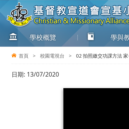
學校概覽
學與
首頁
>
校園電視台
>
02 拍照繳交功課方法 家
日期:
13/07/2020